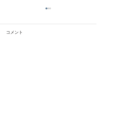
コメント
節分祭のご案内
春季大祭のお知らせ
コメントを追加…
​もどる