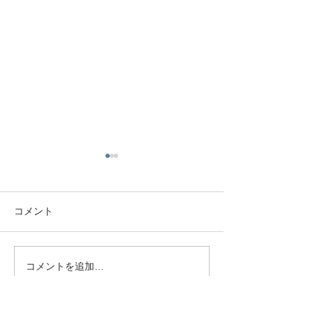
コメント
節分祭のご案内
春季大祭のお知らせ
コメントを追加…