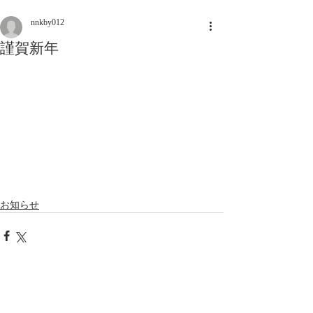
nnkby012
謹賀新年
お知らせ