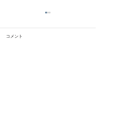
コメント
節分祭のご案内
春季大祭のお知らせ
コメントを追加…