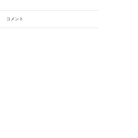
コメント
節分祭のご案内
春季大祭のお知らせ
コメントを追加…
​もどる