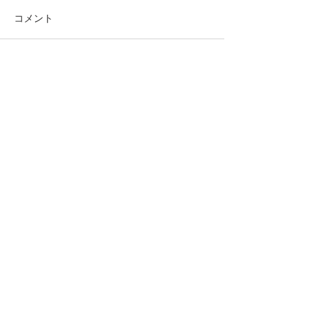
コメント
雪の日
コメントを追加…
​もどる