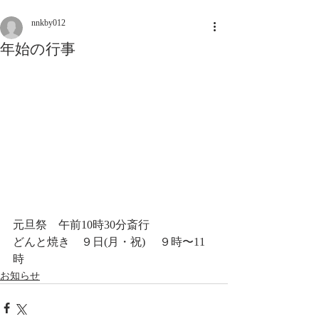
nnkby012
年始の行事
元旦祭　午前10時30分斎行
どんと焼き　９日(月・祝)     ９時〜11
時
お知らせ