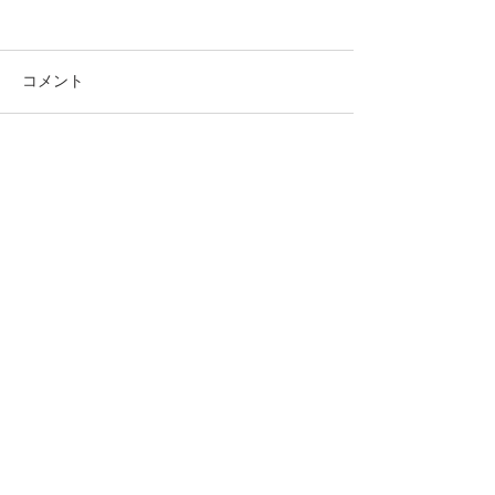
コメント
節分祭のご案内
春季大祭のお知らせ
コメントを追加…
​もどる